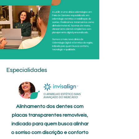
A LaClin é uma clínica odontológica em
Feira de Santana especializada em
odontologia estética e reabilitação do
sorriso. Realizamos tratamentos como
alinhador invisível, facetas de resina,
clareamento dental e implantes com
planejamento digital personalizado.
Somos a mais nova clínica de
Odontologia Digital e Estética da região,
indicada para quem busca conforto,
tecnologia e qualidade.
Especialidades
Alinhamento dos dentes com
placas transparentes removíveis,
indicado para quem busca alinhar
o sorriso com discrição e conforto